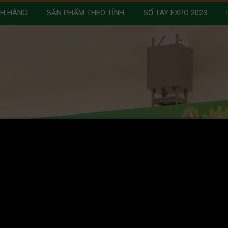
NH HÀNG
SẢN PHẨM THEO TỈNH
SỔ TAY EXPO 2023