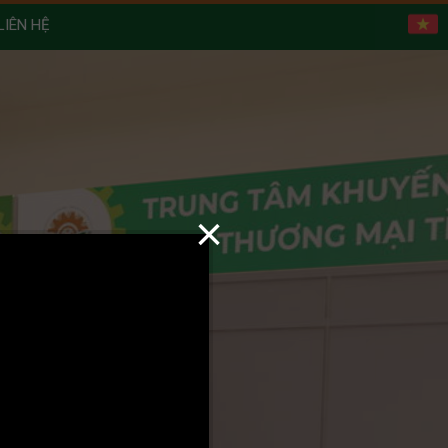
LIÊN HỆ
×